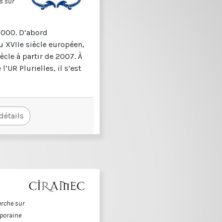
s sur
2000. D’abord
u XVIIe siècle européen,
iècle à partir de 2007. À
l’UR Plurielles, il s’est
 détails
erche sur
poraine