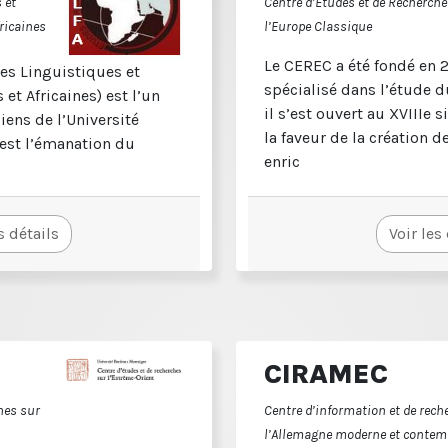
 et
Centre d’Études et de Recherche
fricaines
l’Europe Classique
Le CEREC a été fondé en 
es Linguistiques et
spécialisé dans l’étude d
 et Africaines) est l’un
il s’est ouvert au XVIIIe s
iens de l’Université
la faveur de la création de 
 est l’émanation du
enric
s détails
Voir les
CIRAMEC
hes sur
Centre d’information et de rech
l’Allemagne moderne et contem