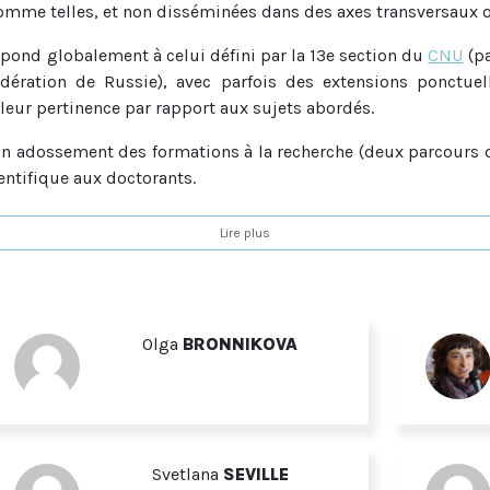
 comme telles, et non disséminées dans des axes transversaux
spond globalement à celui défini par la 13e section du
CNU
(pa
dération de Russie), avec parfois des extensions ponctue
 leur pertinence par rapport aux sujets abordés.
 un adossement des formations à la recherche (deux parcours
ientifique aux doctorants.
udes slaves
fait partie du GDR « Empire russe, URSS et monde
Lire plus
Olga
BRONNIKOVA
Svetlana
SEVILLE