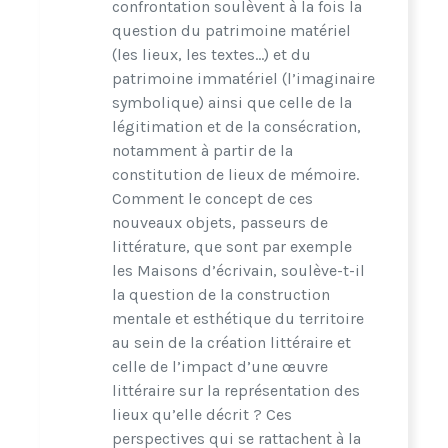
confrontation soulèvent à la fois la
aire francophone par exemple).
question du patrimoine matériel
(les lieux, les textes…) et du
Ce thème réunira des chercheurs spécialistes en
patrimoine immatériel (l’imaginaire
littératures, langues régionales, langues
symbolique) ainsi que celle de la
étrangères, sciences du langage, didactique,
légitimation et de la consécration,
appartenant à l’UR Plurielles. Au-delà, il pourra
notamment à partir de la
rassembler des spécialistes en histoire,
constitution de lieux de mémoire.
géographie, arts du spectacle, sciences de
Comment le concept de ces
l’éducation, sociologie, sciences de l’information
nouveaux objets, passeurs de
et de la communication…
littérature, que sont par exemple
les Maisons d’écrivain, soulève-t-il
Plusieurs axes de recherche pourront être
la question de la construction
développés :
mentale et esthétique du territoire
au sein de la création littéraire et
celle de l’impact d’une œuvre
littéraire sur la représentation des
lieux qu’elle décrit ? Ces
perspectives qui se rattachent à la