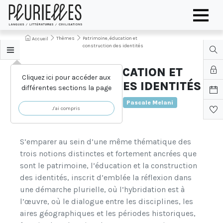
Thèmes
Patrimoine, éducation et
Accueil
construction des identités
PATRIMOINE, ÉDUCATION ET
Cliquez ici pour accéder aux
CONSTRUCTION DES IDENTITÉS
différentes sections la page
Florence Boulerie
Pascale Melani
Porté par :
J'ai compris
Caroline Casseville
S’emparer au sein d’une même thématique des
trois notions distinctes et fortement ancrées que
sont le patrimoine, l’éducation et la construction
des identités, inscrit d’emblée la réflexion dans
une démarche plurielle, où l’hybridation est à
l’œuvre, où le dialogue entre les disciplines, les
aires géographiques et les périodes historiques,