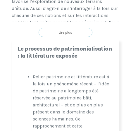
favorise l’exploration de nouveaux terrains
d’étude. Aussi s’agit-il de s’interroger à la fois sur
chacune de ces notions et sur les interactions
qu’elles font naître ensemble ou séparément. Pour
ces domaines où la réflexion scientifique est en
Lire plus
lien étroit avec les problématiques actuelles de la
société, une approche de terrain pourra venir
Le processus de patrimonialisation
compléter la réflexion théorique et la
: la littérature exposée
formalisation conceptuelle. C’est la raison pour
laquelle le thème est conçu comme un lieu de
rencontres et d’échanges qui favorisera la
Relier patrimoine et littérature est à
transversalité et l’interdisciplinarité tandis que la
la fois un phénomène récent – l’idée
thématique devrait pouvoir être mise en
de patrimoine a longtemps été
perspective en se déclinant à l’échelle régionale et
réservée au patrimoine bâti,
nationale, tant pour la France que pour les autres
architectural – et de plus en plus
nations visées par les aires linguistiques et
présent dans le domaine des
culturelles étudiées dans Plurielles, sans exclure
sciences humaines. Ce
une réflexion sur des territoires politiques et
rapprochement et cette
géographiques plus larges (Europe politique ou